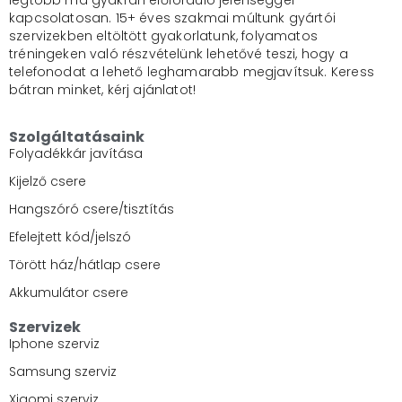
legtöbb ma gyakran előforduló jelenséggel
kapcsolatosan. 15+ éves szakmai múltunk gyártói
szervizekben eltöltött gyakorlatunk, folyamatos
tréningeken való részvételünk lehetővé teszi, hogy a
telefonodat a lehető leghamarabb megjavítsuk. Keress
bátran minket, kérj ajánlatot!
Szolgáltatásaink
Folyadékkár javítása
Kijelző csere
Hangszóró csere/tisztítás
Efelejtett kód/jelszó
Törött ház/hátlap csere
Akkumulátor csere
Szervizek
Iphone szerviz
Samsung szerviz
Xiaomi szerviz